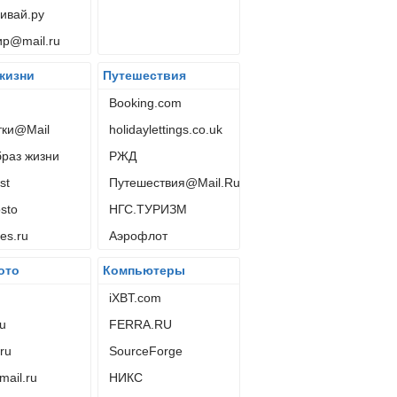
ивай.ру
ир@mail.ru
жизни
Путешествия
Booking.com
тки@Mail
holidaylettings.co.uk
раз жизни
РЖД
st
Путешествия@Mail.Ru
sto
НГС.ТУРИЗМ
es.ru
Аэрофлот
ото
Компьютеры
u
iXBT.com
u
FERRA.RU
.ru
SourceForge
ail.ru
НИКС