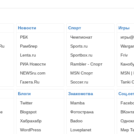
Новости
Спорт
Игры
РБК
Чемпионат
игры@m
.Ru
Рамблер
Sports.ru
Wargam
Lenta.ru
Sportbox.ru
Friv
РИА Новости
Rambler - Спорт
Каноб
NEWSru.com
MSN Спорт
MSN |
Газета.Ru
Soccer.ru
Tanki 
Блоги
Знакомства
Соц.се
Twitter
Mamba
Faceb
be
Blogspot
Фотострана
ВКонта
Хабрахабр
Badoo
Однокл
WordPress
Loveplanet
Мир Те