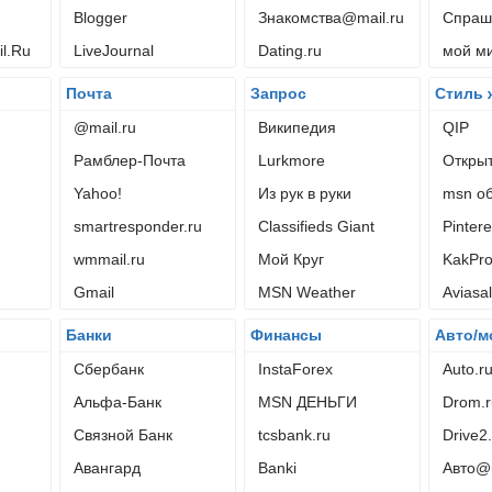
Blogger
Знакомства@mail.ru
Спраш
l.Ru
LiveJournal
Dating.ru
мой м
Почта
Запрос
Стиль 
@mail.ru
Википедия
QIP
Рамблер-Почта
Lurkmore
Откры
Yahoo!
Из рук в руки
msn об
smartresponder.ru
Classifieds Giant
Pintere
wmmail.ru
Мой Круг
KakPro
Gmail
MSN Weather
Aviasal
Банки
Финансы
Авто/м
Сбербанк
InstaForex
Auto.r
Альфа-Банк
MSN ДЕНЬГИ
Drom.r
Связной Банк
tcsbank.ru
Drive2
Авангард
Banki
Авто@m