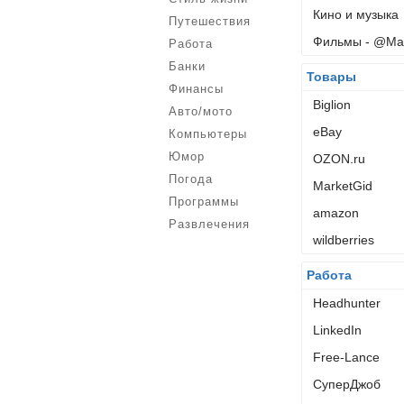
Кино и музыка
Путешествия
Фильмы - @Mai
Работа
Банки
Товары
Финансы
Biglion
Авто/мото
eBay
Компьютеры
Юмор
OZON.ru
Погода
MarketGid
Программы
amazon
Развлечения
wildberries
Работа
Headhunter
LinkedIn
Free-Lance
СуперДжоб