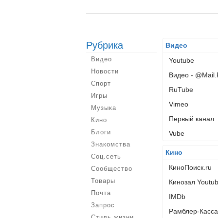
Рубрика
Видео
Видео
Youtube
Новости
Видео - @Mail
Спорт
RuTube
Игры
Vimeo
Музыка
Первый канал
Кино
Блоги
Vube
Знакомства
Кино
Соц.сеть
КиноПоиск.ru
Сообщество
Товары
Кинозал Youtu
Почта
IMDb
Запрос
Рамблер-Касса
Стиль жизни