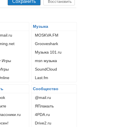
Сохранить
Восстановить
Музыка
ail.ru
MOSKVA.FM
ing.net
Grooveshark
Музыка 101.ru
у Игры
msn музыка
 Игры
SoundCloud
Online
Last.fm
ть
Сообщество
ook
@mail.ru
кте
ЯПлакалъ
ассники.ru
4PDA.ru
сен!
Drive2.ru